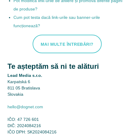
Pot modifica link-urile de afiliere și promova diferite pagini
de produse?
Cum pot testa dacă link-urile sau banner-urile
funcționează?
MAI MULTE ÎNTREBĂRI?
Te așteptăm să ni te alături
Lead Media s.r.o.
Karpatská 6
811 05 Bratislava
Slovakia
hello@dognet.com
IČO: 47 726 601
DIČ: 2024084216
IČO DPH: SK2024084216