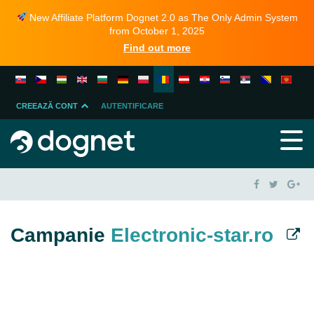
New Affiliate Platform Dognet 2.0 as The Only Admin System
from October 1, 2025
Find out more
CREEAZĂ CONT
AUTENTIFICARE
ADVERTISER
AFILIAT
Campanie
Electronic-star.ro