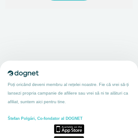
Poți oricând deveni membru al rețelei noastre. Fie că vrei să-ți
lansezi propria campanie de afiliere sau vrei să ni te alături ca
afiliat, suntem aici pentru tine.
Štefan Polgári, Co-fondator al DOGNET